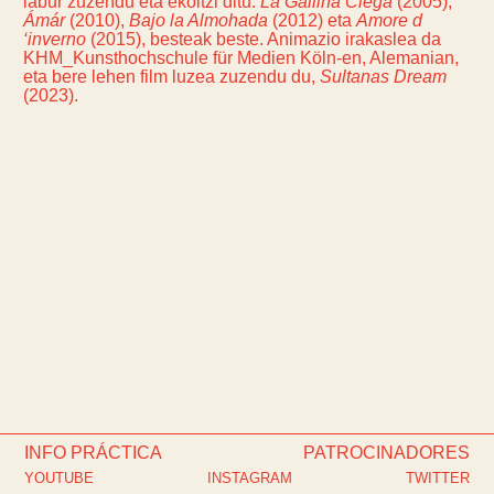
labur zuzendu eta ekoitzi ditu:
La Gallina Ciega
(2005),
Ámár
(2010),
Bajo la Almohada
(2012) eta
Amore d
‘inverno
(2015), besteak beste. Animazio irakaslea da
KHM_Kunsthochschule für Medien Köln-en, Alemanian,
eta bere lehen film luzea zuzendu du,
Sultanas Dream
(2023).
INFO PRÁCTICA
PATROCINADORES
YOUTUBE
INSTAGRAM
TWITTER