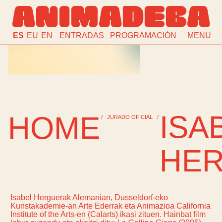
ANIMADEBA
ES
EU
EN
ENTRADAS
PROGRAMACIÓN
MENU
ISA
HOME
/
JURADO OFICIAL
/
HE
Isabel Herguerak Alemanian, Dusseldorf-eko
Kunstakademie-an Arte Ederrak eta Animazioa California
Institute of the Arts-en (Calarts) ikasi zituen. Hainbat film