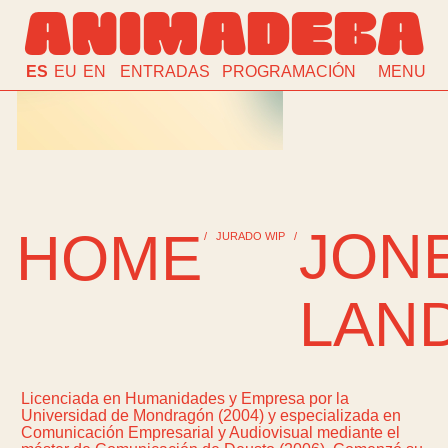
ANIMADEBA
ES
EU
EN
ENTRADAS
PROGRAMACIÓN
MENU
JON
HOME
/
JURADO WIP
/
LAN
Licenciada en Humanidades y Empresa por la
Universidad de Mondragón (2004) y especializada en
Comunicación Empresarial y Audiovisual mediante el