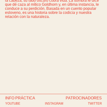
la cabeza, su lado oscuro cobra vida. La sombra le dice
que dé caza al mítico Goldhorn y, en última instancia, le
conduce a su perdición. Basada en un cuento popular
esloveno, es una historia sobre la codicia y nuestra
relación con la naturaleza.
INFO PRÁCTICA
PATROCINADORES
YOUTUBE
INSTAGRAM
TWITTER