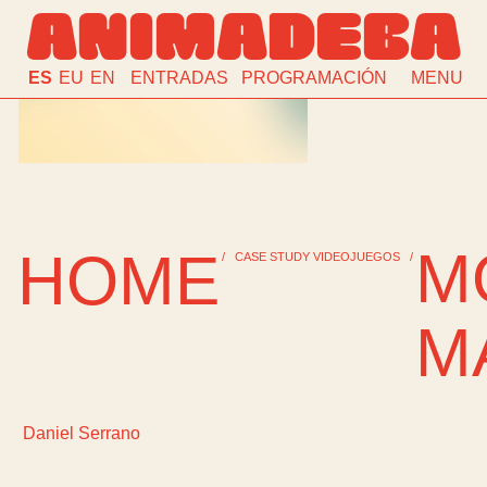
ANIMADEBA
ES
EU
EN
ENTRADAS
PROGRAMACIÓN
MENU
M
HOME
/
CASE STUDY VIDEOJUEGOS
/
M
Daniel Serrano