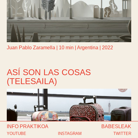
Juan Pablo Zaramella | 10 min | Argentina | 2022
ASÍ SON LAS COSAS
(TELESAILA)
INFO PRAKTIKOA
BABESLEAK
YOUTUBE
INSTAGRAM
TWITTER