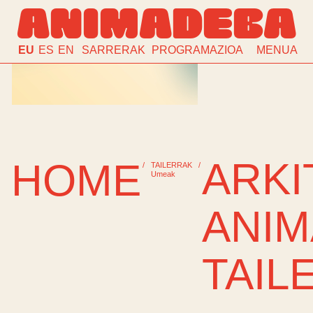
ANIMADEBA
EU
ES
EN
SARRERAK
PROGRAMAZIOA
MENUA
ARK
HOME
/
TAILERRAK
/
Umeak
ANIM
TAIL