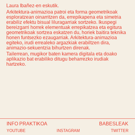
Laura Ibañez-en eskutik.
Arkitektura-animazioa patroi eta forma geometrikoak
esploratzean oinarritzen da, errepikapena eta simetria
erabiliz efektu bisual liluragarriak sortzeko. Ikuspegi
bereizgarri horrek elementuak errepikatzea eta egitura
geometrikoak sortzea eskatzen du, horiek baitira teknika
honen funtsezko ezaugarriak. Arkitektura-animazioa
egiteko, irudi errealeko argazkiak erabiltzen dira,
animazio-sekuentzia bihurtzen direnak.
Tailerrean, mugikor baten kamera digitala eta doako
aplikazio bat erabiliko ditugu beharrezko irudiak
hartzeko.
INFO PRAKTIKOA
BABESLEAK
YOUTUBE
INSTAGRAM
TWITTER