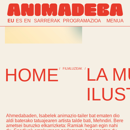
ANIMADEBA
EU
ES
EN
SARRERAK
PROGRAMAZIOA
MENUA
LA 
HOME
/
FILMLUZEAK
/
ILU
Ahmedabaden, Isabelek animazio-tailer bat ematen dio
aldi baterako tatuajearen artista talde bati, Mehndiri. Bere
ametsei buruzko elkarrizketa: Ramiak hegan egin nahi