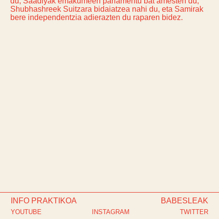
du, Saadiyak emakumeen parlamentu bat amesten du,
Shubhashreek Suitzara bidaiatzea nahi du, eta Samirak
bere independentzia adierazten du raparen bidez.
INFO PRAKTIKOA
BABESLEAK
YOUTUBE
INSTAGRAM
TWITTER