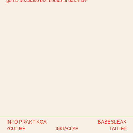
gurea bezalako bizimodua al darama?
INFO PRAKTIKOA
BABESLEAK
YOUTUBE
INSTAGRAM
TWITTER