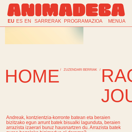
ANIMADEBA
EU
ES
EN
SARRERAK
PROGRAMAZIOA
MENUA
RA
HOME
/
ZUZENDARI BERRIAK
/
JO
Andreak,
kontzientzia-korronte
batean eta beraien
bizitzako egun arrunt batek bisualki lagunduta, beraien
arrazista izaerari buruz hausnartzen du. Arrazista batek