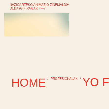
NAZIOARTEKO ANIMAZIO ZINEMALDIA
DEBA (GI) IRAILAK 4—7
YO 
HOME
/
PROFESIONALAK
/